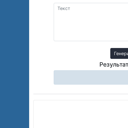
Генер
Результа