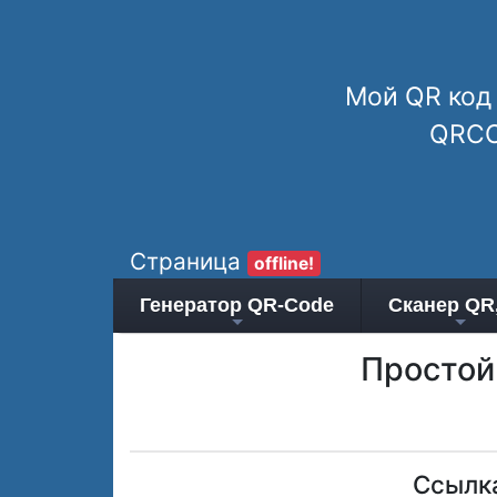
Moй QR код 
QRCO
Страница
offline!
Генератор QR-Сode
Сканер QR
Простой
Ссылка