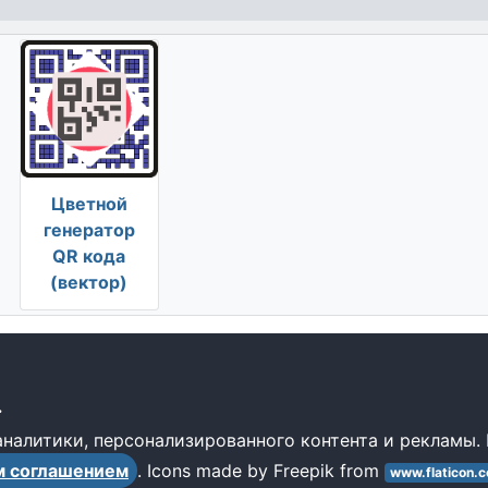
Цветной
генератор
QR кода
(вектор)
.
 аналитики, персонализированного контента и рекламы.
м соглашениeм
. Icons made by
Freepik
from
www.flaticon.