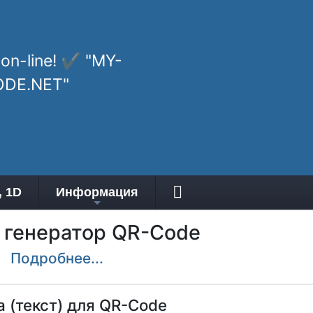
on-line! ✔
"MY-
DE.NET"
, 1D
Информация
 генератор QR-Code
Подробнее...
 (текст) для QR-Code